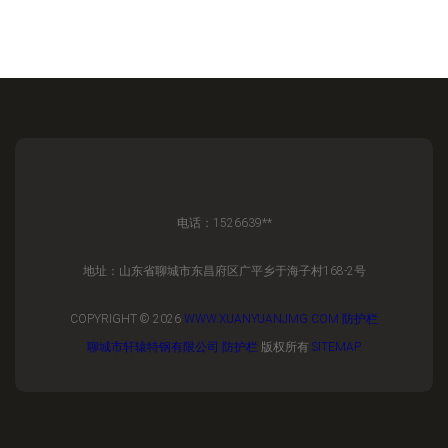
电话：1526639**
地址：山东省聊城市东昌府区广平乡于海子村168-2号
COPYRIGHT © 2026
WWW.XUANYUANJMG.COM
防护栏
聊城市轩辕特钢有限公司
防护栏
版权所有
SITEMAP