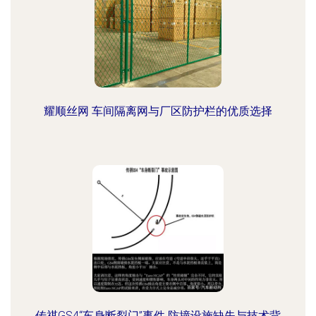
耀顺丝网 车间隔离网与厂区防护栏的优质选择
传祺GS4“车身断裂门”事件 防撞设施缺失与技术背